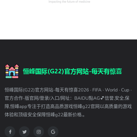
恒峰国际(G22)官方网站-每天有惊喜2026 · FIFA · World · Cup ·
官方合作-版官网/登录/入口/网址：BAIDU點AG💕信誉,安全,保
障,恒峰app专注于打造高品质游戏恒峰g22官网以高质量的游戏
体验和顶级安全保障恒峰g22最新价格.。