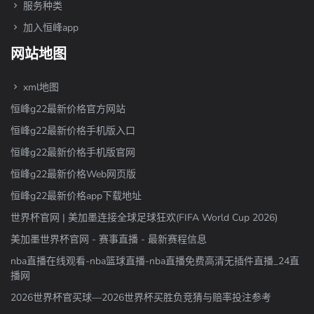
服务种类
加入恒峰app
网站地图
xml地图
恒峰g22最新价格官方网站
恒峰g22最新价格手机版入口
恒峰g22最新价格手机版官网
恒峰g22最新价格Web网页版
恒峰g22最新价格app下载地址
世界杯官网 | 美加墨连接全球足球狂欢(FIFA World Cup 2026)
美加墨世界杯官网 - 赛事直播 - 最新赛程信息
nba直播在线观看-nba篮球直播-nba直播免费高清无插件直播_24直
播网
2026世界杯官买球—2026世界杯买胜负竞猜与赔率投注参考