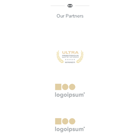
Our Partners