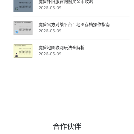
魔兽怀旧服官网购买金币攻略
2026-05-09
魔兽官方对战平台：地图存档操作指南
2026-05-09
魔兽地图联网玩法全解析
2026-05-09
合作伙伴