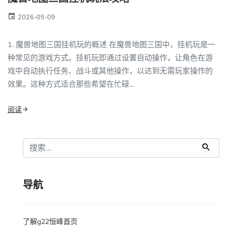
2026-05-09
1. 魔兽地图三国挂机玩的概述 在魔兽地图三国中，挂机玩是一
种常见的游戏方式。挂机玩即通过设置自动操作，让角色在游
戏中自动执行任务、战斗或其他操作，以达到无需玩家操作的
效果。这种方式适合那些希望在忙碌...
阅读
导航
了解g22恒峰首页