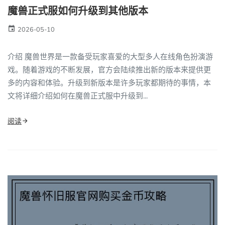
魔兽正式服如何升级到其他版本
2026-05-10
介绍 魔兽世界是一款备受玩家喜爱的大型多人在线角色扮演游
戏。随着游戏的不断发展，官方会陆续推出新的版本来提供更
多的内容和体验。升级到新版本是许多玩家都期待的事情，本
文将详细介绍如何在魔兽正式服中升级到...
阅读