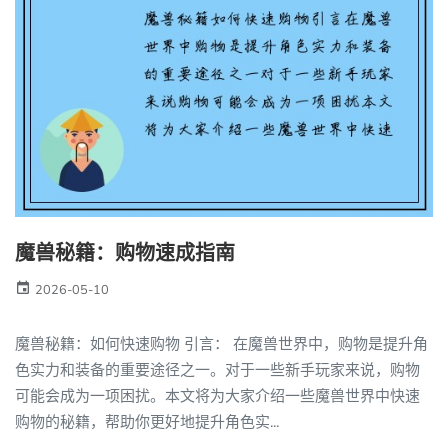
魔兽秘籍：购物速成指南
2026-05-10
魔兽秘籍：如何快速购物 引言： 在魔兽世界中，购物是提升角
色实力和装备的重要途径之一。对于一些新手玩家来说，购物
可能会成为一项困扰。本文将为大家介绍一些魔兽世界中快速
购物的秘籍，帮助你更好地提升角色实...