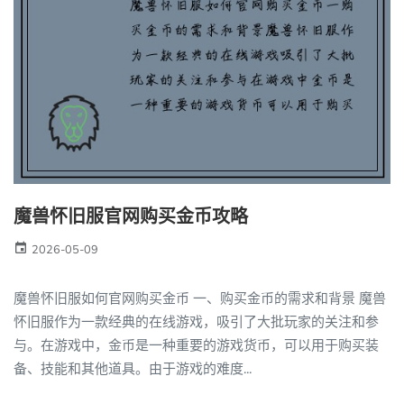
魔兽怀旧服官网购买金币攻略
2026-05-09
魔兽怀旧服如何官网购买金币 一、购买金币的需求和背景 魔兽
怀旧服作为一款经典的在线游戏，吸引了大批玩家的关注和参
与。在游戏中，金币是一种重要的游戏货币，可以用于购买装
备、技能和其他道具。由于游戏的难度...