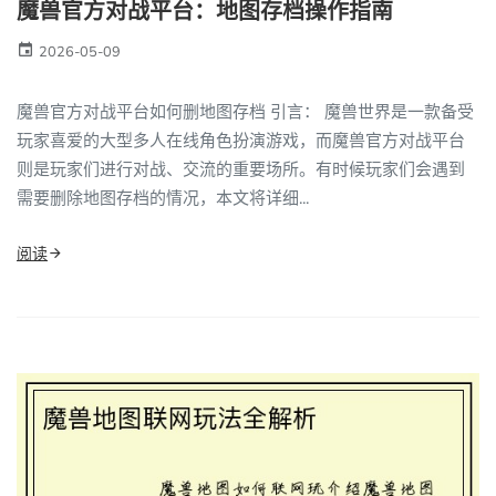
魔兽官方对战平台：地图存档操作指南
2026-05-09
魔兽官方对战平台如何删地图存档 引言： 魔兽世界是一款备受
玩家喜爱的大型多人在线角色扮演游戏，而魔兽官方对战平台
则是玩家们进行对战、交流的重要场所。有时候玩家们会遇到
需要删除地图存档的情况，本文将详细...
阅读