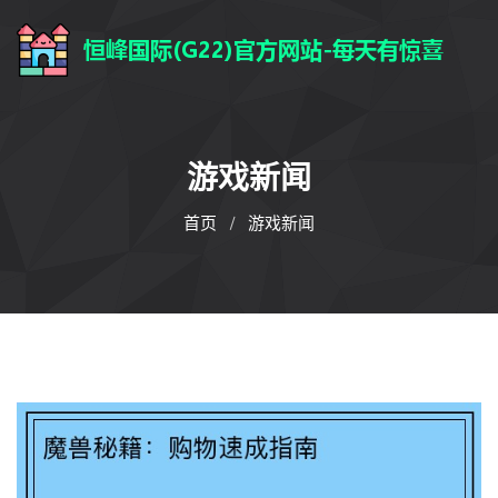
游戏新闻
首页
游戏新闻