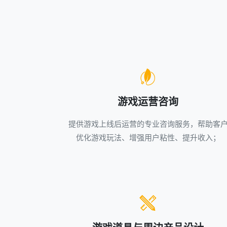
游戏运营咨询
提供游戏上线后运营的专业咨询服务，帮助客
优化游戏玩法、增强用户粘性、提升收入；