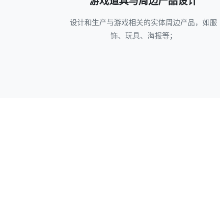
游戏道具与周边产品设计
设计和生产与游戏相关的实体周边产品，如服
饰、玩具、海报等；