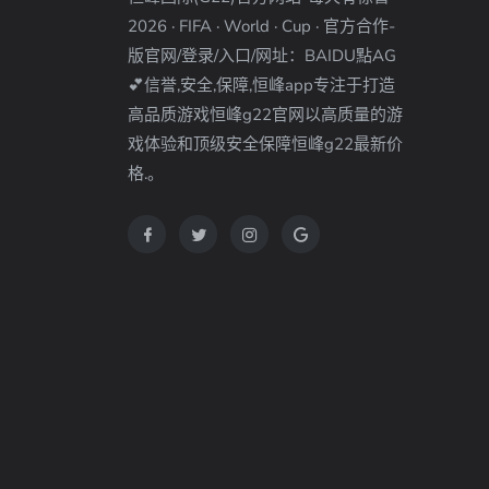
2026 · FIFA · World · Cup · 官方合作-
版官网/登录/入口/网址：BAIDU點AG
💕信誉,安全,保障,恒峰app专注于打造
高品质游戏恒峰g22官网以高质量的游
戏体验和顶级安全保障恒峰g22最新价
格.。