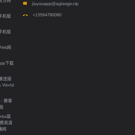
官方网
jiuyouapp@aglaoge.vip
+13594780080
手机版
手机版
Web网
pp下载
加墨连接
World
- 赛事
信息
nba篮
免费高清
播网