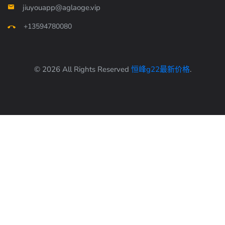
jiuyouapp@aglaoge.vip
+13594780080
© 2026 All Rights Reserved
恒峰g22最新价格
.