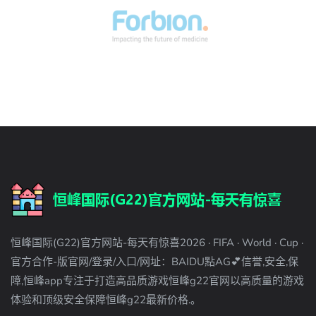
恒峰国际(G22)官方网站-每天有惊喜2026 · FIFA · World · Cup ·
官方合作-版官网/登录/入口/网址：BAIDU點AG💕信誉,安全,保
障,恒峰app专注于打造高品质游戏恒峰g22官网以高质量的游戏
体验和顶级安全保障恒峰g22最新价格.。