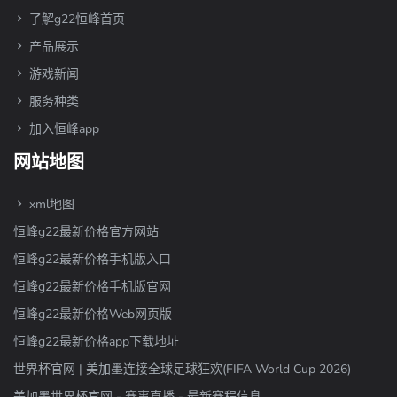
了解g22恒峰首页
产品展示
游戏新闻
服务种类
加入恒峰app
网站地图
xml地图
恒峰g22最新价格官方网站
恒峰g22最新价格手机版入口
恒峰g22最新价格手机版官网
恒峰g22最新价格Web网页版
恒峰g22最新价格app下载地址
世界杯官网 | 美加墨连接全球足球狂欢(FIFA World Cup 2026)
美加墨世界杯官网 - 赛事直播 - 最新赛程信息