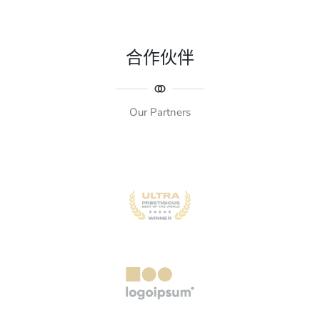
合作伙伴
Our Partners