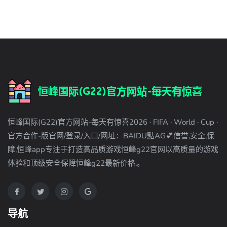
恒峰国际(G22)官方网站-每天有惊喜2026 · FIFA · World · Cup ·
官方合作-版官网/登录/入口/网址：BAIDU點AG💕信誉,安全,保
障,恒峰app专注于打造高品质游戏恒峰g22官网以高质量的游戏
体验和顶级安全保障恒峰g22最新价格.。
导航