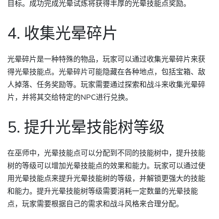
目标。成功完成光晕试炼将获得丰厚的光晕技能点奖励。
4. 收集光晕碎片
光晕碎片是一种特殊的物品，玩家可以通过收集光晕碎片来获
得光晕技能点。光晕碎片可能隐藏在各种地点，包括宝箱、敌
人掉落、任务奖励等。玩家需要通过探索和战斗来收集光晕碎
片，并将其交给特定的NPC进行兑换。
5. 提升光晕技能树等级
在巫师中，光晕技能点可以分配到不同的技能树中，提升技能
树的等级可以增加光晕技能点的效果和能力。玩家可以通过使
用光晕技能点来提升光晕技能树的等级，并解锁更强大的技能
和能力。提升光晕技能树等级需要消耗一定数量的光晕技能
点，玩家需要根据自己的需求和战斗风格来合理分配。