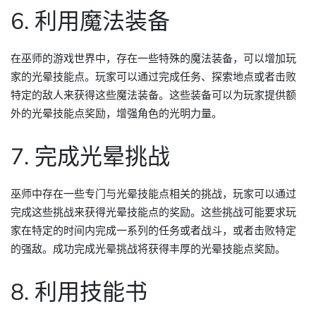
6. 利用魔法装备
在巫师的游戏世界中，存在一些特殊的魔法装备，可以增加玩
家的光晕技能点。玩家可以通过完成任务、探索地点或者击败
特定的敌人来获得这些魔法装备。这些装备可以为玩家提供额
外的光晕技能点奖励，增强角色的光明力量。
7. 完成光晕挑战
巫师中存在一些专门与光晕技能点相关的挑战，玩家可以通过
完成这些挑战来获得光晕技能点的奖励。这些挑战可能要求玩
家在特定的时间内完成一系列的任务或者战斗，或者击败特定
的强敌。成功完成光晕挑战将获得丰厚的光晕技能点奖励。
8. 利用技能书