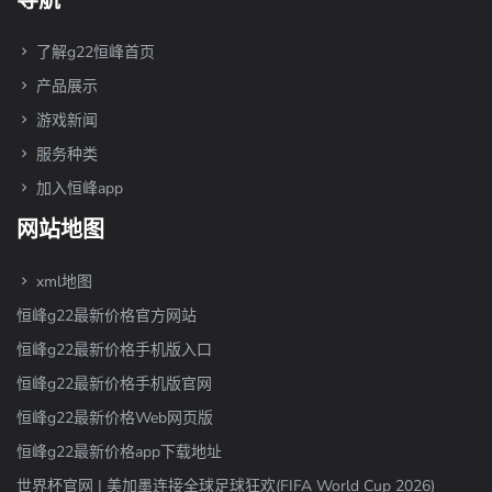
导航
了解g22恒峰首页
产品展示
游戏新闻
服务种类
加入恒峰app
网站地图
xml地图
恒峰g22最新价格官方网站
恒峰g22最新价格手机版入口
恒峰g22最新价格手机版官网
恒峰g22最新价格Web网页版
恒峰g22最新价格app下载地址
世界杯官网 | 美加墨连接全球足球狂欢(FIFA World Cup 2026)