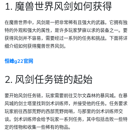
1. 魔兽世界风剑如何获得
在魔兽世界中，风剑是一把非常稀有且强大的武器。它拥有独
特的外观和强大的属性，是许多玩家梦寐以求的装备之一。要
获得风剑并不容易，需要经过一系列的任务和挑战。下面将详
细介绍如何获得魔兽世界风剑。
恒峰g22官网
2. 风剑任务链的起始
要开始风剑任务链，玩家需要前往艾尔文森林的暴风城。在暴
风城的剑士塔里找到剑术训练师，并接受他的任务。任务要求
玩家前往西部荒野的西部荒野岗哨，与那里的剑术训练师交
谈。剑术训练师会给予玩家一系列任务，其中包括击败一些特
定的怪物和收集一些稀有的物品。