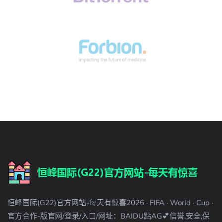
恒峰国际(G22)官方网站-每天有惊喜2026 · FIFA · World · Cup ·
官方合作-版官网/登录/入口/网址：BAIDU點AG💕信誉,安全,保