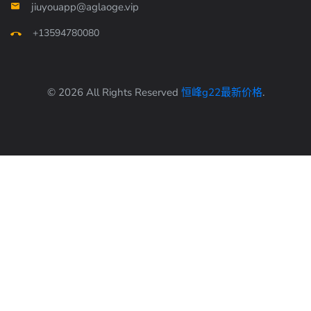
jiuyouapp@aglaoge.vip
+13594780080
© 2026 All Rights Reserved
恒峰g22最新价格
.