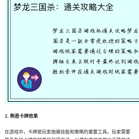
2. 熟悉卡牌效果
在游戏中，卡牌是玩家施展技能和策略的重要工具。玩家需要