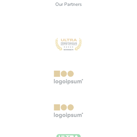
Our Partners