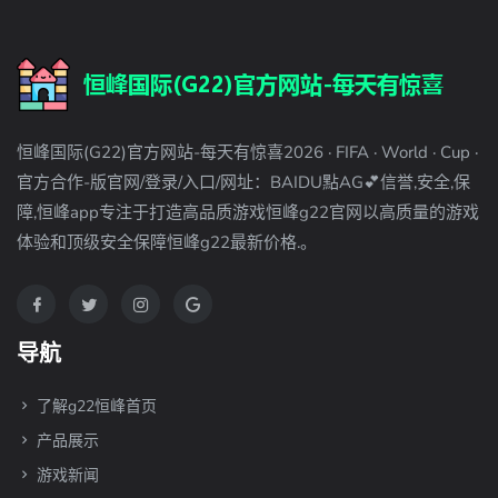
恒峰国际(G22)官方网站-每天有惊喜2026 · FIFA · World · Cup ·
官方合作-版官网/登录/入口/网址：BAIDU點AG💕信誉,安全,保
障,恒峰app专注于打造高品质游戏恒峰g22官网以高质量的游戏
体验和顶级安全保障恒峰g22最新价格.。
导航
了解g22恒峰首页
产品展示
游戏新闻