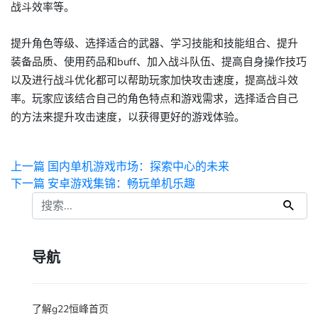
战斗效率等。
提升角色等级、选择适合的武器、学习技能和技能组合、提升
装备品质、使用药品和buff、加入战斗队伍、提高自身操作技巧
以及进行战斗优化都可以帮助玩家加快攻击速度，提高战斗效
率。玩家应该结合自己的角色特点和游戏需求，选择适合自己
的方法来提升攻击速度，以获得更好的游戏体验。
上一篇
国内单机游戏市场：探索中心的未来
下一篇
安卓游戏集锦：畅玩单机乐趣
导航
了解g22恒峰首页