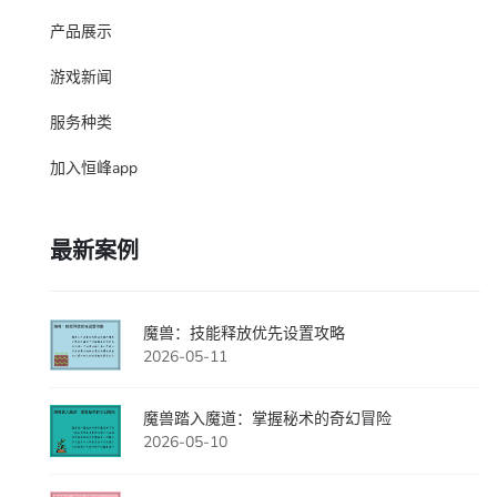
产品展示
游戏新闻
服务种类
加入恒峰app
最新案例
魔兽：技能释放优先设置攻略
2026-05-11
魔兽踏入魔道：掌握秘术的奇幻冒险
2026-05-10