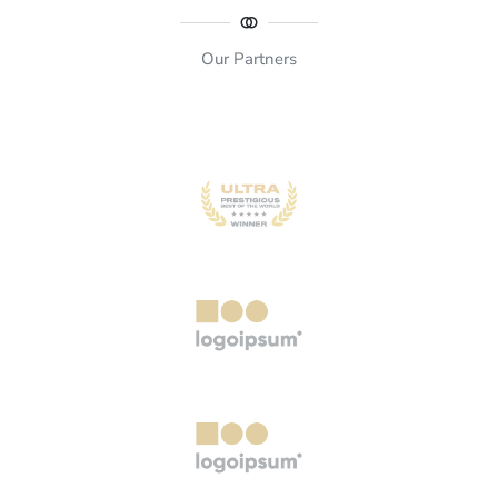
Our Partners