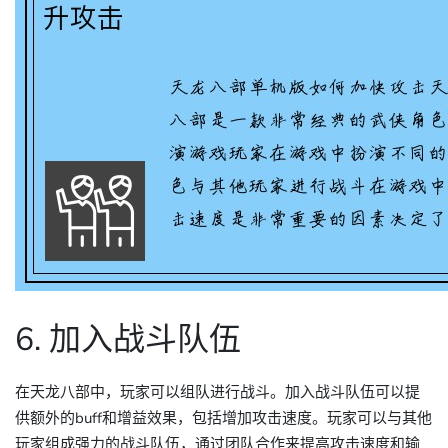
6. 加入战斗队伍
在天龙八部中，玩家可以组队进行战斗。加入战斗队伍可以提
供额外的buff和增益效果，包括增加攻击速度。玩家可以与其他
玩家组成强力的战斗队伍，通过团队合作来提高攻击速度和输