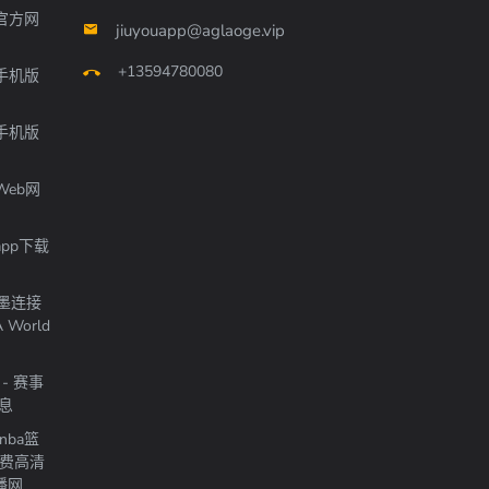
官方网
jiuyouapp@aglaoge.vip
+13594780080
手机版
手机版
Web网
pp下载
加墨连接
World
- 赛事
信息
nba篮
免费高清
播网